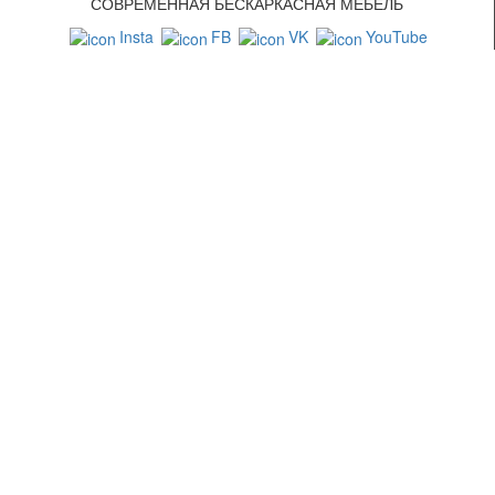
СОВРЕМЕННАЯ БЕСКАРКАСНАЯ МЕБЕЛЬ
Insta
FB
VK
YouTube
СВЯЗАТЬСЯ С НАМИ
+7 (499) 322-88-76
info@goodpoof.ru
Москва, Волоколамское шоссе д.3
Условия соглашения
Условия возврата товара
Способы оплаты
Корзина
МЕТОДЫ ОПЛАТЫ