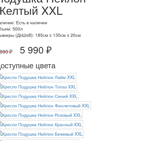
Желтый XXL
аличие: Есть в наличии
бъем: 500л
азмеры (ДxШxВ):
185см x 135см x 20см
5 990 ₽
 990 ₽
оступные цвета