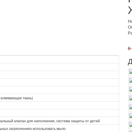
Н
О
Р
6
Д
талкивающая ткань)
иальный клапан для наполнения, система защиты от детей
льных загрязнениях использовать мыло