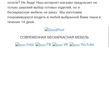
хотели? Не беда! Наш интернет-магазин предлагает не
только широкий выбор готовых изделий, но и
бескаркасную мебель на заказ. Мы изготовим
понравившуюся модель в любой выбранной Вами ткани в
течение 14 дней.
СОВРЕМЕННАЯ БЕСКАРКАСНАЯ МЕБЕЛЬ
Insta
FB
VK
YouTube
СВЯЗАТЬСЯ С НАМИ
+7 (499) 322-88-76
info@goodpoof.ru
Москва, Волоколамское шоссе д.3
Условия соглашения
Условия возврата товара