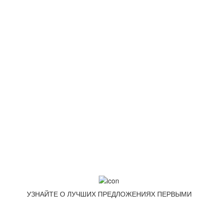
+7 (499) 322-88-76
info@goodpoof.ru
Москва, Волоколамское шоссе д.3
Условия соглашения
Условия возврата товара
Способы оплаты
Корзина
МЕТОДЫ ОПЛАТЫ
УЗНАЙТЕ О ЛУЧШИХ ПРЕДЛОЖЕНИЯХ ПЕРВЫМИ