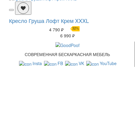
Кресло Груша Лофт Крем XXXL
32%
4 790 ₽
6 990 ₽
СОВРЕМЕННАЯ БЕСКАРКАСНАЯ МЕБЕЛЬ
Insta
FB
VK
YouTube
СВЯЗАТЬСЯ С НАМИ
+7 (499) 322-88-76
info@goodpoof.ru
Москва, Волоколамское шоссе д.3
Условия соглашения
Условия возврата товара