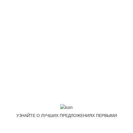
+7 (499) 322-88-76
info@goodpoof.ru
Москва, Волоколамское шоссе д.3
Условия соглашения
Условия возврата товара
Способы оплаты
Корзина
МЕТОДЫ ОПЛАТЫ
УЗНАЙТЕ О ЛУЧШИХ ПРЕДЛОЖЕНИЯХ ПЕРВЫМИ