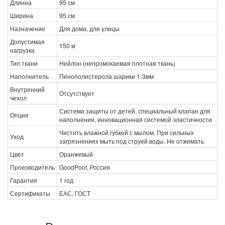
Длинна
95 см
Ширина
95 см
Назначение
Для дома, для улицы
Допустимая
150 кг
нагрузка
Тип ткани
Нейлон (непромокаемая плотная ткань)
Наполнитель
Пенополистерола шарики 1-3мм
Внутренний
Отсутствует
чехол
Система защиты от детей, специальный клапан для
Опции
наполнения, инновационная системой эластичности
Чистить влажной губкой с мылом. При сильных
Уход
загрязнениях мыть под струей воды. Не отжимать
Цвет
Оранжевый
Производитель
GoodPoof, Россия
Гарантия
1 год
Сертификаты
ЕАС, ГОСТ