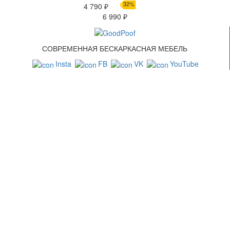
32%
4 790 ₽
6 990 ₽
СОВРЕМЕННАЯ БЕСКАРКАСНАЯ МЕБЕЛЬ
Insta
FB
VK
YouTube
СВЯЗАТЬСЯ С НАМИ
+7 (499) 322-88-76
info@goodpoof.ru
Москва, Волоколамское шоссе д.3
Условия соглашения
Условия возврата товара
Способы оплаты
Корзина