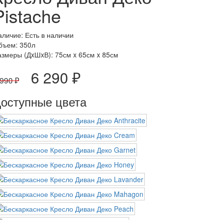
Pistache
аличие: Есть в наличии
бъем: 350л
азмеры (ДxШxВ):
75см x 65см x 85см
6 290 ₽
 990 ₽
оступные цвета