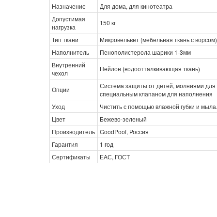
Назначение
Для дома, для кинотеатра
Допустимая
150 кг
нагрузка
Тип ткани
Микровельвет (мебельная ткань с ворсом)
Наполнитель
Пенополистерола шарики 1-3мм
Внутренний
Нейлон (водоотталкивающая ткань)
чехол
Система защиты от детей, молниями для 
Опции
специальным клапаном для наполнения
Уход
Чистить с помощью влажной губки и мыла
Цвет
Бежево-зеленый
Производитель
GoodPoof, Россия
Гарантия
1 год
Сертификаты
ЕАС, ГОСТ