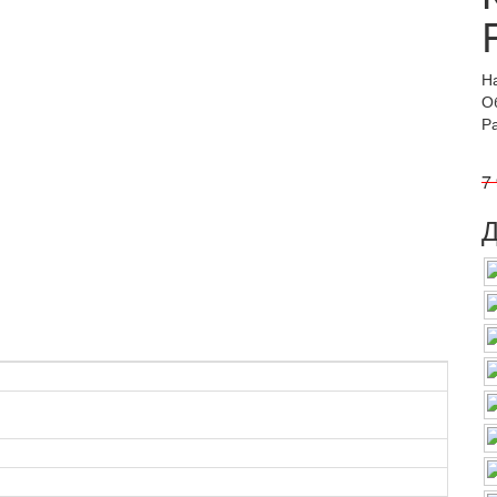
Н
О
Р
7
Д