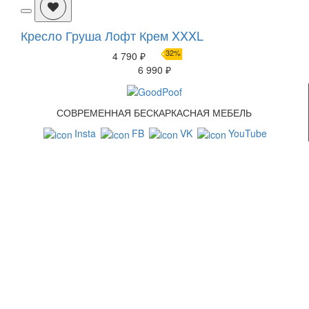
Кресло Груша Лофт Крем XXXL
32%
4 790 ₽
6 990 ₽
СОВРЕМЕННАЯ БЕСКАРКАСНАЯ МЕБЕЛЬ
Insta
FB
VK
YouTube
СВЯЗАТЬСЯ С НАМИ
+7 (499) 322-88-76
info@goodpoof.ru
Москва, Волоколамское шоссе д.3
Условия соглашения
Условия возврата товара