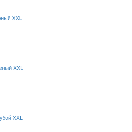
рный XXL
леный XXL
убой XXL