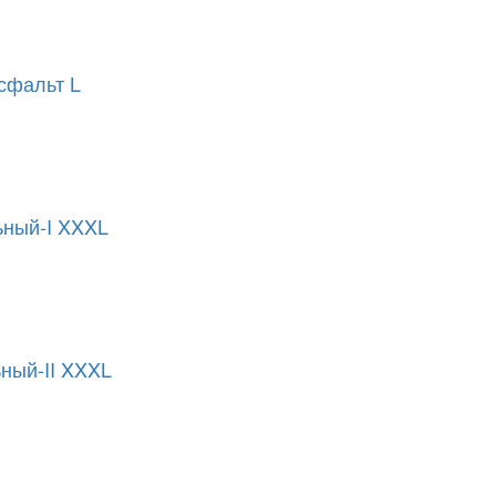
сфальт L
ьный-I XXXL
ный-II XXXL