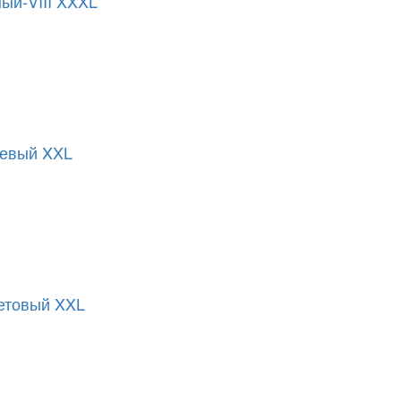
ый-VIII XXXL
жевый XXL
етовый XXL