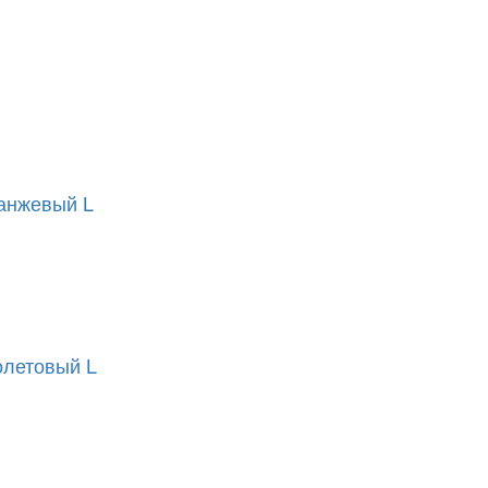
анжевый L
олетовый L