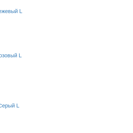
ежевый L
озовый L
Серый L