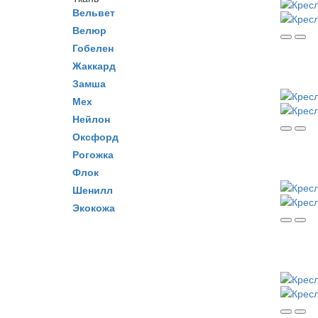
Вельвет
Велюр
Гобелен
Жаккард
Замша
Мех
Нейлон
Оксфорд
Рогожка
Флок
Шенилл
Экокожа