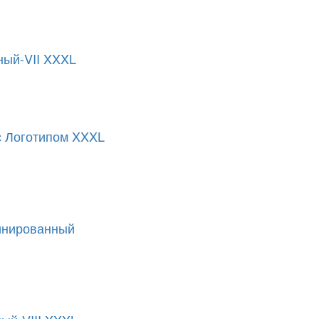
ый-VII XXXL
с Логотипом XXXL
инированный