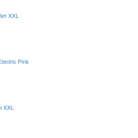
бет XXL
ectric Pink
н XXL