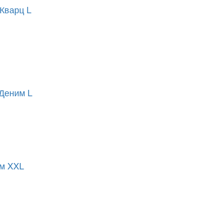
Кварц L
Деним L
ем XXL