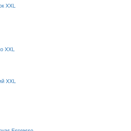
ок XXL
ко XXL
ий XXL
vas Espresso