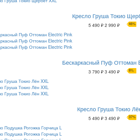
Кресло Груша Токио Щер
46%
5 490 ₽
2 990 ₽
Бескаркасный Пуф Оттоман El
8%
3 790 ₽
3 490 ₽
Кресло Груша Токио Лё
37%
5 490 ₽
3 490 ₽