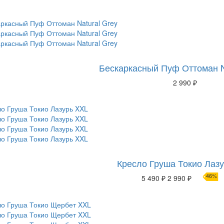
Бескаркасный Пуф Оттоман N
2 990 ₽
Кресло Груша Токио Лаз
46%
5 490 ₽
2 990 ₽