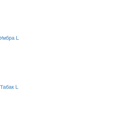
Умбра L
Табак L