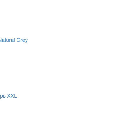
atural Grey
урь XXL