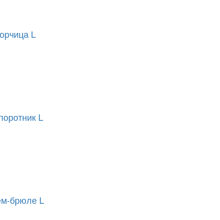
орчица L
поротник L
ем-брюле L