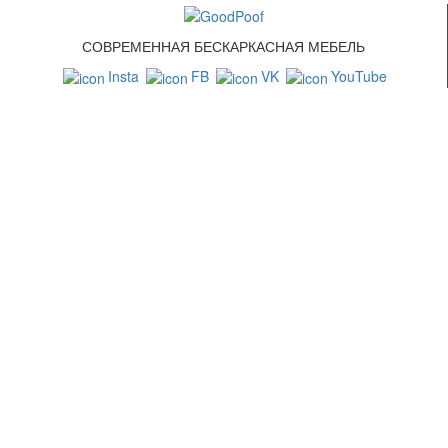
СОВРЕМЕННАЯ БЕСКАРКАСНАЯ МЕБЕЛЬ
Insta
FB
VK
YouTube
СВЯЗАТЬСЯ С НАМИ
+7 (499) 322-88-76
info@goodpoof.ru
Москва, Волоколамское шоссе д.3
Условия соглашения
Условия возврата товара
Способы оплаты
Корзина
МЕТОДЫ ОПЛАТЫ