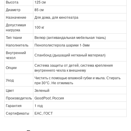
Высота
125 см
Диаметр
85 см
Назначение
Для дома, для кинотеатра
Допустимая
100 кг
нагрузка
Тип ткани
Велюр (антивандальная мебельная ткань)
Наполнитель
Пенополистерола шарики 1-3мм
Внутренний
Спанбонд (дышащий нетканый материал)
чехол
Система защиты от детей, система крепления
Опции
внутреннего чехла к внешнему
Чистить с помощью влажной губки и мыла. Стирать
Уход
при 30℃. Не отжимать
Цвет
Зеленый
Производитель
GoodPoof, Россия
Гарантия
1 год
Сертификаты
ЕАС, ГОСТ