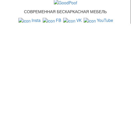
СОВРЕМЕННАЯ БЕСКАРКАСНАЯ МЕБЕЛЬ
Insta
FB
VK
YouTube
СВЯЗАТЬСЯ С НАМИ
+7 (499) 322-88-76
info@goodpoof.ru
Москва, Волоколамское шоссе д.3
Условия соглашения
Условия возврата товара
Способы оплаты
Корзина
МЕТОДЫ ОПЛАТЫ