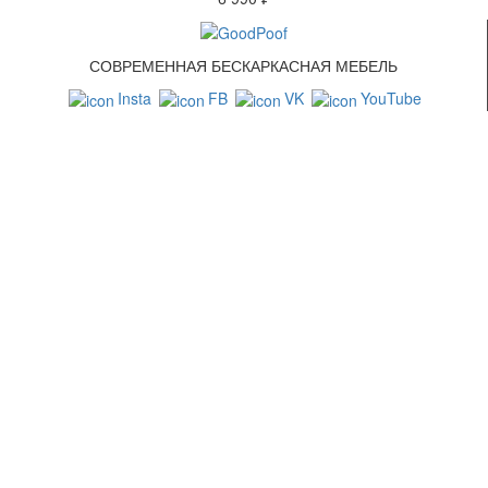
СОВРЕМЕННАЯ БЕСКАРКАСНАЯ МЕБЕЛЬ
Insta
FB
VK
YouTube
СВЯЗАТЬСЯ С НАМИ
+7 (499) 322-88-76
info@goodpoof.ru
Москва, Волоколамское шоссе д.3
Условия соглашения
Условия возврата товара
Способы оплаты
Корзина
МЕТОДЫ ОПЛАТЫ