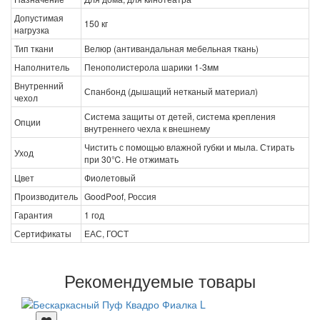
Допустимая
150 кг
нагрузка
Тип ткани
Велюр (антивандальная мебельная ткань)
Наполнитель
Пенополистерола шарики 1-3мм
Внутренний
Спанбонд (дышащий нетканый материал)
чехол
Система защиты от детей, система крепления
Опции
внутреннего чехла к внешнему
Чистить с помощью влажной губки и мыла. Стирать
Уход
при 30℃. Не отжимать
Цвет
Фиолетовый
Производитель
GoodPoof, Россия
Гарантия
1 год
Сертификаты
ЕАС, ГОСТ
Рекомендуемые товары