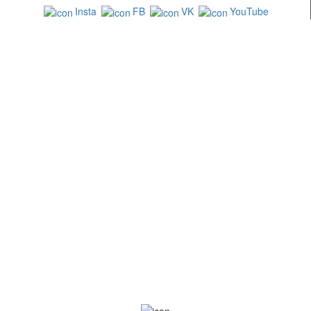
Insta
FB
VK
YouTube
СВЯЗАТЬСЯ С НАМИ
+7 (499) 322-88-76
info@goodpoof.ru
Москва, Волоколамское шоссе д.3
Условия соглашения
Условия возврата товара
Способы оплаты
Корзина
МЕТОДЫ ОПЛАТЫ