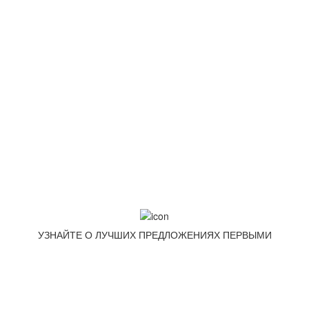
info@goodpoof.ru
Москва, Волоколамское шоссе д.3
Условия соглашения
Условия возврата товара
Способы оплаты
Корзина
МЕТОДЫ ОПЛАТЫ
УЗНАЙТЕ О ЛУЧШИХ ПРЕДЛОЖЕНИЯХ ПЕРВЫМИ