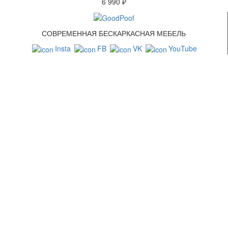
6 990 ₽
СОВРЕМЕННАЯ БЕСКАРКАСНАЯ МЕБЕЛЬ
Insta
FB
VK
YouTube
СВЯЗАТЬСЯ С НАМИ
+7 (499) 322-88-76
info@goodpoof.ru
Москва, Волоколамское шоссе д.3
Условия соглашения
Условия возврата товара
Способы оплаты
Корзина