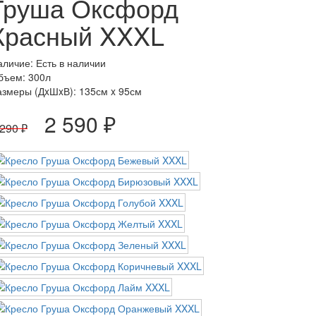
Груша Оксфорд
Красный XXXL
аличие: Есть в наличии
бъем: 300л
азмеры (ДxШxВ):
135см x 95см
2 590 ₽
 290 ₽