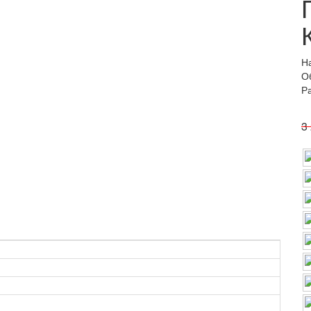
Н
О
Р
3