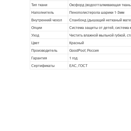
Тип ткани
Оксфорд (водоотталкивающая ткань
Наполнитель
Пенополистерола шарики 1-3мм
Внутренний чехол
Спанбонд (дышащий нетканый мате
Опции
Система защиты от детей, система 
Уход
Чистить влажной мыльной губкой, с
Цвет
Красный
Производитель
GoodPoof, Россия
Гарантия
1 год
Сертификаты
ЕАС, ГОСТ