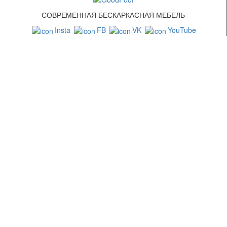
СОВРЕМЕННАЯ БЕСКАРКАСНАЯ МЕБЕЛЬ
Insta
FB
VK
YouTube
СВЯЗАТЬСЯ С НАМИ
+7 (499) 322-88-76
info@goodpoof.ru
Москва, Волоколамское шоссе д.3
Условия соглашения
Условия возврата товара
Способы оплаты
Корзина
МЕТОДЫ ОПЛАТЫ