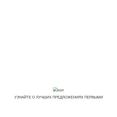
info@goodpoof.ru
Москва, Волоколамское шоссе д.3
Условия соглашения
Условия возврата товара
Способы оплаты
Корзина
МЕТОДЫ ОПЛАТЫ
УЗНАЙТЕ О ЛУЧШИХ ПРЕДЛОЖЕНИЯХ ПЕРВЫМИ