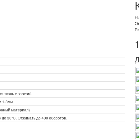
Н
О
Р
Д
я ткань с ворсом)
и 1-3мм
каный материал)
 до 30℃. Отжимать до 400 оборотов.