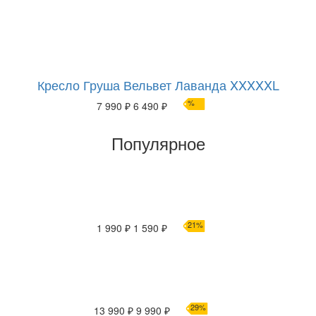
Кресло Груша Вельвет Лаванда XXXXXL
%
7 990 ₽
6 490 ₽
Популярное
21%
1 990 ₽
1 590 ₽
29%
13 990 ₽
9 990 ₽