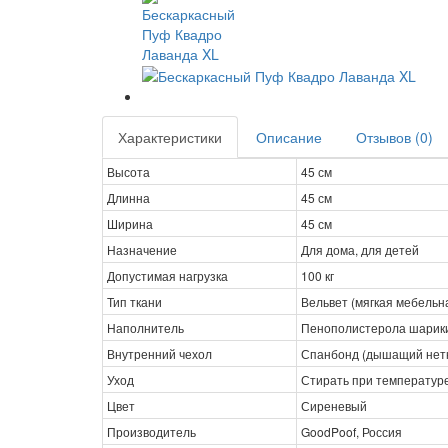
Характеристики
Описание
Отзывов (0)
Высота
45 см
Длинна
45 см
Ширина
45 см
Назначение
Для дома, для детей
Допустимая нагрузка
100 кг
Тип ткани
Вельвет (мягкая мебельна
Наполнитель
Пенополистерола шарик
Внутренний чехол
Спанбонд (дышащий нет
Уход
Стирать при температуре
Цвет
Сиреневый
Производитель
GoodPoof, Россия