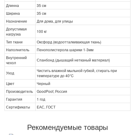
Длинна
35 см
Ширина
35 см
Назначение
Для дома, для улицы
Допустимая
100 кг
нагрузка
Тип ткани
Оксфорд (водоотталкивающая ткань)
Наполнитель
Пенополистерола шарики 1-3мм
Внутренний
Спанбонд (дышащий нетканый материал)
чехол
Чистить влажной мыльной губкой, стирать при
Уход
температуре до 40℃
Цвет
Черный
Производитель
GoodPoof, Россия
Гарантия
1 год
Сертификаты
ЕАС, ГОСТ
Рекомендуемые товары