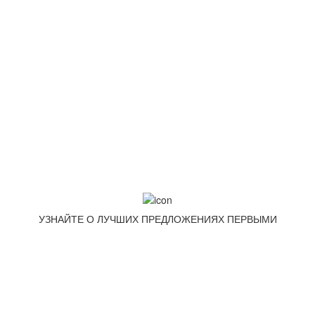
Москва, Волоколамское шоссе д.3
Условия соглашения
Условия возврата товара
Способы оплаты
Корзина
МЕТОДЫ ОПЛАТЫ
УЗНАЙТЕ О ЛУЧШИХ ПРЕДЛОЖЕНИЯХ ПЕРВЫМИ