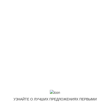
+7 (499) 322-88-76
info@goodpoof.ru
Москва, Волоколамское шоссе д.3
Условия соглашения
Условия возврата товара
Способы оплаты
Корзина
МЕТОДЫ ОПЛАТЫ
УЗНАЙТЕ О ЛУЧШИХ ПРЕДЛОЖЕНИЯХ ПЕРВЫМИ