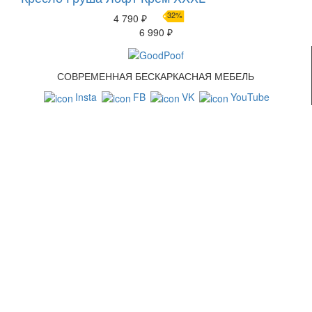
32%
4 790 ₽
6 990 ₽
СОВРЕМЕННАЯ БЕСКАРКАСНАЯ МЕБЕЛЬ
Insta
FB
VK
YouTube
СВЯЗАТЬСЯ С НАМИ
+7 (499) 322-88-76
info@goodpoof.ru
Москва, Волоколамское шоссе д.3
Условия соглашения
Условия возврата товара
Способы оплаты
Корзина