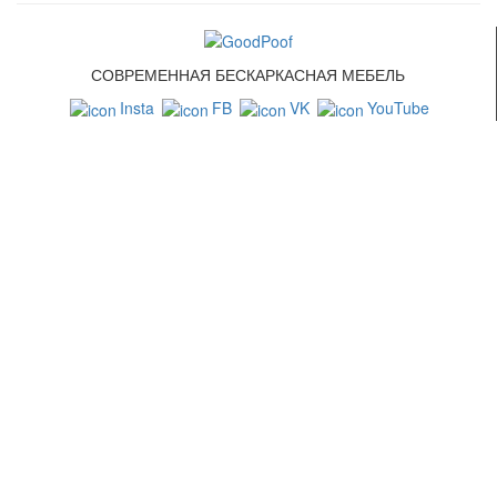
СОВРЕМЕННАЯ БЕСКАРКАСНАЯ МЕБЕЛЬ
Insta
FB
VK
YouTube
СВЯЗАТЬСЯ С НАМИ
+7 (499) 322-88-76
info@goodpoof.ru
Москва, Волоколамское шоссе д.3
Условия соглашения
Условия возврата товара
Способы оплаты
Корзина