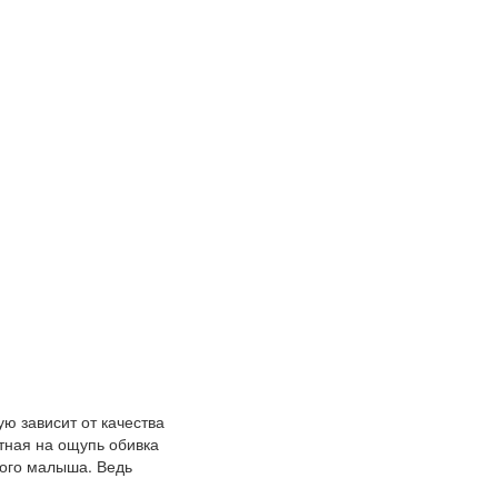
ю зависит от качества
тная на ощупь обивка
ного малыша. Ведь