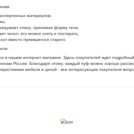
инам:
оаллергенных материалов;
мы;
азгружает спину, принимая форму тела;
ет чехол, его можно снять и постирать;
ехол вместо приевшегося старого.
ели.
о в нашем интернет-магазине. Здесь покупателей ждет подробный
гионам России. Благодаря этому, каждый пуф можно хорошо рассмот
актеристиками мебели и ценой - все интересующие покупателя вопр
Условия с
ЬСЯ С
МЕТОДЫ
Условия в
ОПЛАТЫ
товара
322-88-76
Способы о